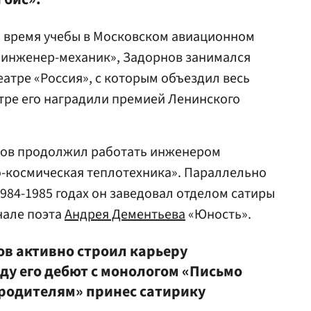
во время учебы в Московском авиационном
«инженер-механик», Задорнов занимался
еатре «Россия», с которым объездил весь
еатре его наградили премией Ленинского
нов продолжил работать инженером
-космическая теплотехника». Параллельно
1984-1985 годах он заведовал отделом сатиры
нале поэта
Андрея Дементьева
«Юность».
ов активно строил карьеру
оду его дебют с монологом «Письмо
родителям» принес сатирику