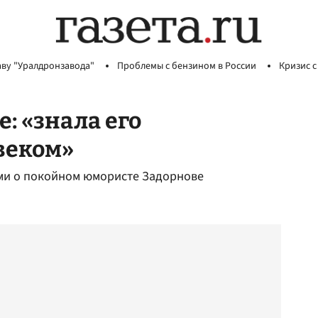
аву "Уралдронзавода"
Проблемы с бензином в России
Кризис с
: «знала его
веком»
ми о покойном юмористе Задорнове