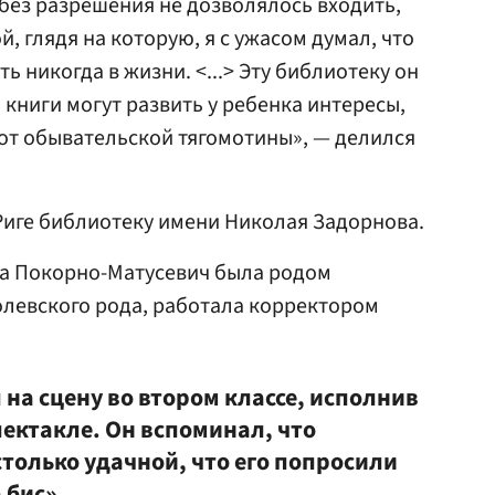
 без разрешения не дозволялось входить,
й, глядя на которую, я с ужасом думал, что
ь никогда в жизни. <...> Эту библиотеку он
о книги могут развить у ребенка интересы,
 от обывательской тягомотины», — делился
 Риге библиотеку имени Николая Задорнова.
на Покорно-Матусевич была родом
олевского рода, работала корректором
на сцену во втором классе, исполнив
ектакле. Он вспоминал, что
только удачной, что его попросили
 бис».