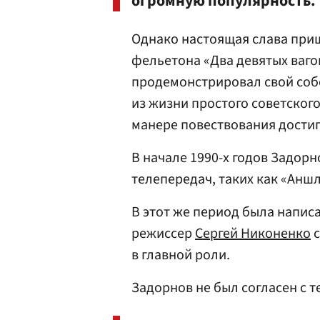
огромную популярность.
Однако настоящая слава приш
фельетона «Два девятых вагон
продемонстрировал свой соб
из жизни простого советског
манере повествования достиг
В начале 1990-х годов Задор
телепередач, таких как «Анш
В этот же период была написа
режиссер
Сергей Никоненко
с
в главной роли.
Задорнов не был согласен с 