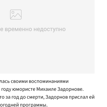
илась своими воспоминаниями
 году юмористе Михаиле Задорнове.
о за год до смерти, Задорнов прислал ей
вогодней программы.