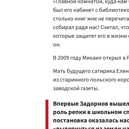
«Главной комнатой, куда нам
был его кабинет с библиотеко
столько книг мне не перечитат
собирал ради нас! Считал, чт
которые защитят его в жизни
он.
В 2009 году Михаил открыл в
Мать будущего сатирика Еле
из старинного польского кор
заводской газеты.
Впервые Задорнов вышел 
роль репки в школьном сп
постановка оказалась нас
«выдернуться из земли на