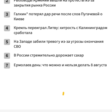
2
Рыбоводы Армении вышли на протесты из-за
закрытия рынка России
3
Галкин* потерял дар речи после слов Пугачевой о
Киеве
4
Кремль переиграл Литву: хитрость с Калининградом
сработала
5
На Западе забили тревогу из-за угрозы окончания
СВО
6
В России стремительно дорожает сахар
7
Ермолаев день: что можно и нельзя делать 8 августа