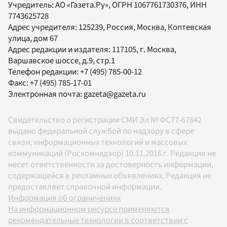
Учредитель:
АО «Газета.Ру»
, ОГРН 1067761730376, ИНН
7743625728
Адрес учредителя: 125239, Россия, Москва, Коптевская
улица, дом 67
Адрес редакции и издателя:
117105
, г.
Москва
,
Варшавское шоссе, д.9, стр.1
Телефон редакции:
+7 (495) 785-00-12
Факс:
+7 (495) 785-17-01
Электронная почта:
gazeta@gazeta.ru
Свидетельство о регистрации СМИ Эл № ФС77-67642
выдано федеральной службой по надзору в сфере
связи, информационных технологий и массовых
коммуникаций (Роскомнадзор) 10.11.2016 г. Редакция не
несет ответственности за достоверность информации,
содержащейся в рекламных объявлениях. Редакция не
предоставляет справочной информации.
Информация об ограничениях
На информационном ресурсе применяются
рекомендательные технологии в соответствии с