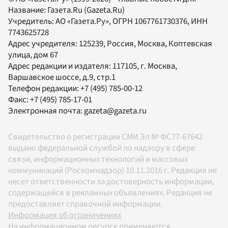
Название:
Газета.Ru
(Gazeta.Ru)
Учредитель:
АО «Газета.Ру»
, ОГРН 1067761730376, ИНН
7743625728
Адрес учредителя: 125239, Россия, Москва, Коптевская
улица, дом 67
Адрес редакции и издателя:
117105
, г.
Москва
,
Варшавское шоссе, д.9, стр.1
Телефон редакции:
+7 (495) 785-00-12
Факс:
+7 (495) 785-17-01
Электронная почта:
gazeta@gazeta.ru
Свидетельство о регистрации СМИ Эл № ФС77-67642
выдано федеральной службой по надзору в сфере
связи, информационных технологий и массовых
коммуникаций (Роскомнадзор) 10.11.2016 г. Редакция не
несет ответственности за достоверность информации,
содержащейся в рекламных объявлениях. Редакция не
предоставляет справочной информации.
Информация об ограничениях
На информационном ресурсе применяются