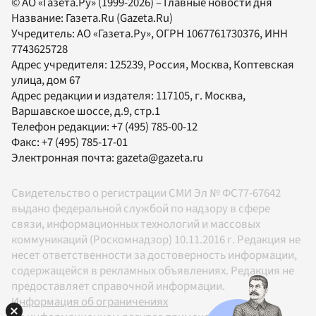
© АО «Газета.Ру» (1999-2026) – Главные новости дня
Название:
Газета.Ru
(Gazeta.Ru)
Учредитель:
АО «Газета.Ру»
, ОГРН 1067761730376, ИНН
7743625728
Адрес учредителя: 125239, Россия, Москва, Коптевская
улица, дом 67
Адрес редакции и издателя:
117105
, г.
Москва
,
Варшавское шоссе, д.9, стр.1
Телефон редакции:
+7 (495) 785-00-12
Факс:
+7 (495) 785-17-01
Электронная почта:
gazeta@gazeta.ru
Свидетельство о регистрации СМИ Эл № ФС77-67642
выдано федеральной службой по надзору в сфере
связи, информационных технологий и массовых
коммуникаций (Роскомнадзор) 10.11.2016 г. Редакция не
несет ответственности за достоверность информации,
содержащейся в рекламных объявлениях. Редакция не
предоставляет справочной информации.
Информация об ограничениях