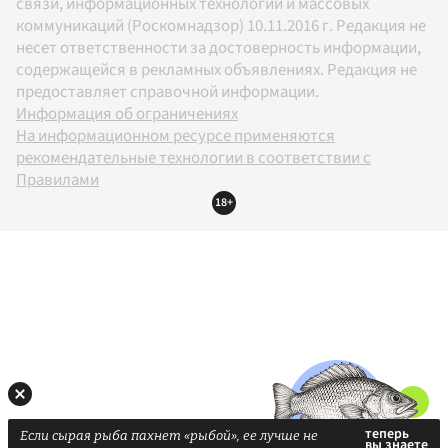
связи, информационных технологий и массовых
коммуникаций (Роскомнадзор) 10.11.2016 г. Редакция не
несет ответственности за достоверность информации,
содержащейся в рекламных объявлениях. Редакция не
предоставляет справочной информации.
Информация об ограничениях
На информационном ресурсе применяются
рекомендательные технологии в соответствии с
Правилами
18+
Если сырая рыба пахнет «рыбой», ее лучше не