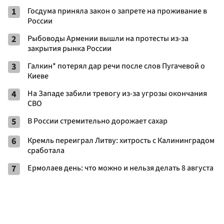
1
Госдума приняла закон о запрете на проживание в
России
2
Рыбоводы Армении вышли на протесты из-за
закрытия рынка России
3
Галкин* потерял дар речи после слов Пугачевой о
Киеве
4
На Западе забили тревогу из-за угрозы окончания
СВО
5
В России стремительно дорожает сахар
6
Кремль переиграл Литву: хитрость с Калининградом
сработала
7
Ермолаев день: что можно и нельзя делать 8 августа