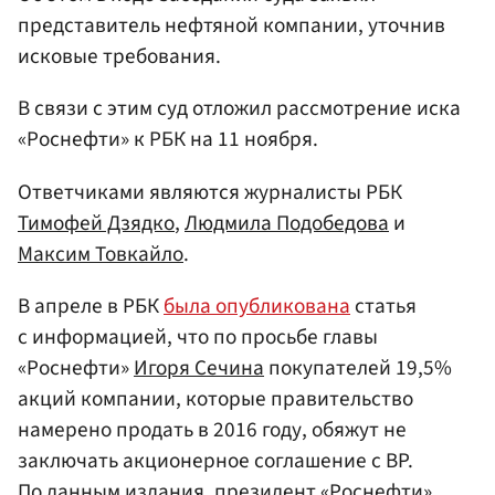
представитель нефтяной компании, уточнив
исковые требования.
В связи с этим суд отложил рассмотрение иска
«Роснефти» к РБК на 11 ноября.
Ответчиками являются журналисты РБК
Тимофей Дзядко
,
Людмила Подобедова
и
Максим Товкайло
.
В апреле в РБК
была опубликована
статья
с информацией, что по просьбе главы
«Роснефти»
Игоря Сечина
покупателей 19,5%
акций компании, которые правительство
намерено продать в 2016 году, обяжут не
заключать акционерное соглашение с BP.
По данным издания, президент «Роснефти»