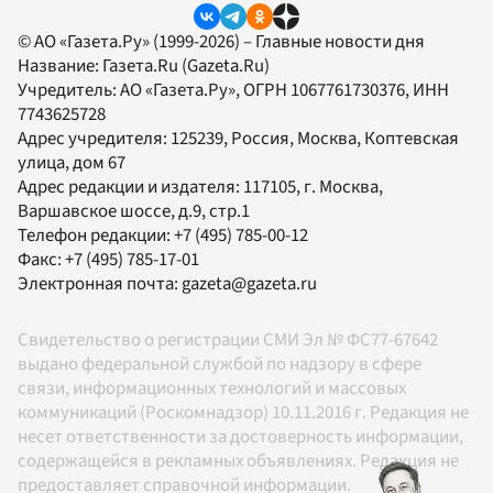
© АО «Газета.Ру» (1999-2026) – Главные новости дня
Название:
Газета.Ru
(Gazeta.Ru)
Учредитель:
АО «Газета.Ру»
, ОГРН 1067761730376, ИНН
7743625728
Адрес учредителя: 125239, Россия, Москва, Коптевская
улица, дом 67
Адрес редакции и издателя:
117105
, г.
Москва
,
Варшавское шоссе, д.9, стр.1
Телефон редакции:
+7 (495) 785-00-12
Факс:
+7 (495) 785-17-01
Электронная почта:
gazeta@gazeta.ru
Свидетельство о регистрации СМИ Эл № ФС77-67642
выдано федеральной службой по надзору в сфере
связи, информационных технологий и массовых
коммуникаций (Роскомнадзор) 10.11.2016 г. Редакция не
несет ответственности за достоверность информации,
содержащейся в рекламных объявлениях. Редакция не
предоставляет справочной информации.