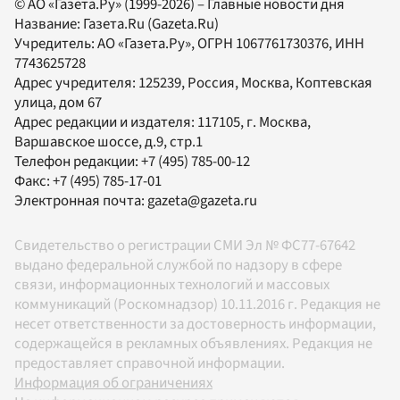
© АО «Газета.Ру» (1999-2026) – Главные новости дня
Название:
Газета.Ru
(Gazeta.Ru)
Учредитель:
АО «Газета.Ру»
, ОГРН 1067761730376, ИНН
7743625728
Адрес учредителя: 125239, Россия, Москва, Коптевская
улица, дом 67
Адрес редакции и издателя:
117105
, г.
Москва
,
Варшавское шоссе, д.9, стр.1
Телефон редакции:
+7 (495) 785-00-12
Факс:
+7 (495) 785-17-01
Электронная почта:
gazeta@gazeta.ru
Свидетельство о регистрации СМИ Эл № ФС77-67642
выдано федеральной службой по надзору в сфере
связи, информационных технологий и массовых
коммуникаций (Роскомнадзор) 10.11.2016 г. Редакция не
несет ответственности за достоверность информации,
содержащейся в рекламных объявлениях. Редакция не
предоставляет справочной информации.
Информация об ограничениях