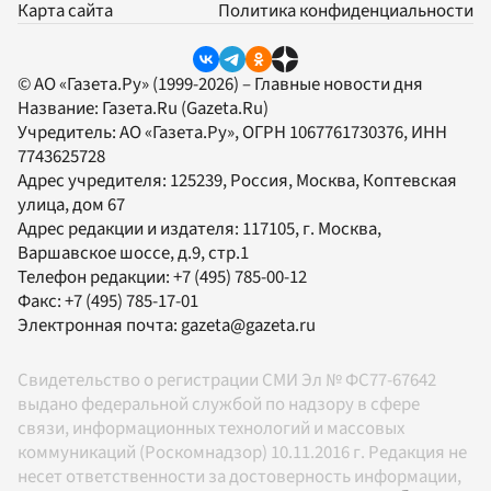
Карта сайта
Политика конфиденциальности
© АО «Газета.Ру» (1999-2026) – Главные новости дня
Название:
Газета.Ru
(Gazeta.Ru)
Учредитель:
АО «Газета.Ру»
, ОГРН 1067761730376, ИНН
7743625728
Адрес учредителя: 125239, Россия, Москва, Коптевская
улица, дом 67
Адрес редакции и издателя:
117105
, г.
Москва
,
Варшавское шоссе, д.9, стр.1
Телефон редакции:
+7 (495) 785-00-12
Факс:
+7 (495) 785-17-01
Электронная почта:
gazeta@gazeta.ru
Свидетельство о регистрации СМИ Эл № ФС77-67642
выдано федеральной службой по надзору в сфере
связи, информационных технологий и массовых
коммуникаций (Роскомнадзор) 10.11.2016 г. Редакция не
несет ответственности за достоверность информации,