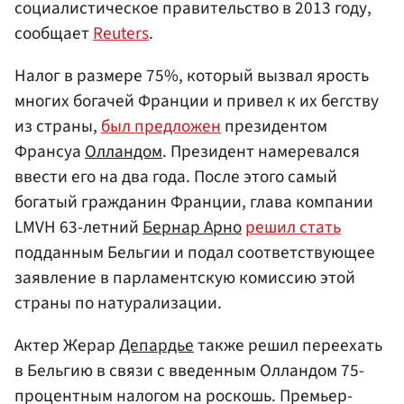
социалистическое правительство в 2013 году,
сообщает
Reuters
.
Налог в размере 75%, который вызвал ярость
многих богачей Франции и привел к их бегству
из страны,
был предложен
президентом
Франсуа
Олландом
. Президент намеревался
ввести его на два года. После этого самый
богатый гражданин Франции, глава компании
LMVH 63-летний
Бернар Арно
решил стать
подданным Бельгии и подал соответствующее
заявление в парламентскую комиссию этой
страны по натурализации.
Актер Жерар
Депардье
также решил переехать
в Бельгию в связи с введенным Олландом 75-
процентным налогом на роскошь. Премьер-