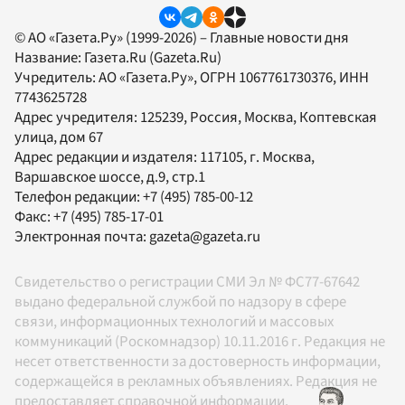
© АО «Газета.Ру» (1999-2026) – Главные новости дня
Название:
Газета.Ru
(Gazeta.Ru)
Учредитель:
АО «Газета.Ру»
, ОГРН 1067761730376, ИНН
7743625728
Адрес учредителя: 125239, Россия, Москва, Коптевская
улица, дом 67
Адрес редакции и издателя:
117105
, г.
Москва
,
Варшавское шоссе, д.9, стр.1
Телефон редакции:
+7 (495) 785-00-12
Факс:
+7 (495) 785-17-01
Электронная почта:
gazeta@gazeta.ru
Свидетельство о регистрации СМИ Эл № ФС77-67642
выдано федеральной службой по надзору в сфере
связи, информационных технологий и массовых
коммуникаций (Роскомнадзор) 10.11.2016 г. Редакция не
несет ответственности за достоверность информации,
содержащейся в рекламных объявлениях. Редакция не
предоставляет справочной информации.