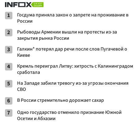
1
Госдума приняла закон о запрете на проживание в
России
2
Рыбоводы Армении вышли на протесты из-за
закрытия рынка России
3
Галкин* потерял дар речи после слов Пугачевой о
Киеве
4
Кремль переиграл Литву: хитрость с Калининградом
сработала
5
На Западе забили тревогу из-за угрозы окончания
СВО
6
В России стремительно дорожает сахар
7
Одно государство отменило признание Южной
Осетии и Абхазии