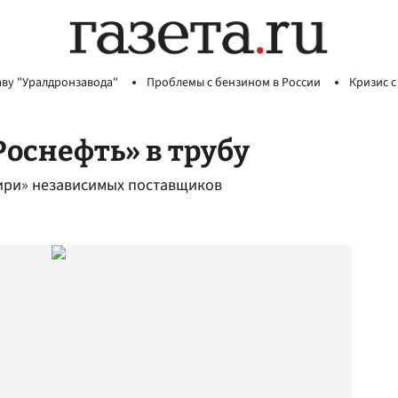
аву "Уралдронзавода"
Проблемы с бензином в России
Кризис с
Роснефть» в трубу
бири» независимых поставщиков