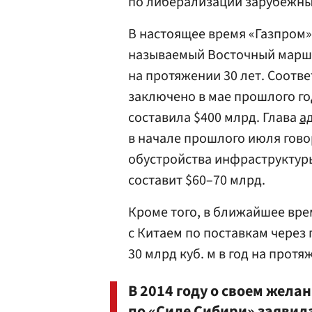
по либерализации зарубежных
В настоящее время «Газпром»
называемый Восточный маршру
на протяжении 30 лет. Соотв
заключено в мае прошлого год
составила $400 млрд. Глава
а
в начале прошлого июля гово
обустройства инфраструктур
составит $60–70 млрд.
Кроме того, в ближайшее вр
с Китаем по поставкам через
30 млрд куб. м в год на протя
В 2014 году о своем жела
по «Силе Сибири» заявил