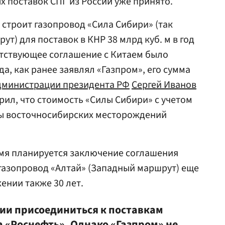
 поставок СПГ из России уже принято.
 строит газопровод «Сила Сибири» (так
т) для поставок в КНР 38 млрд куб. м в год
етствующее соглашение с Китаем было
а, как ранее заявлял «Газпром», его сумма
дминистрации президента РФ
Сергей Иванов
рил, что стоимость «Силы Сибири» с учетом
ы восточносибирских месторождений
емя планируется заключение соглашения
 газопровод «Алтай» (Западный маршрут) еще
жении также 30 лет.
нии присоединиться к поставкам
а
«Роснефть»
. Однако «Газпром» не