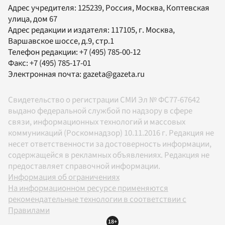
Адрес учредителя: 125239, Россия, Москва, Коптевская
улица, дом 67
Адрес редакции и издателя:
117105
, г.
Москва
,
Варшавское шоссе, д.9, стр.1
Телефон редакции:
+7 (495) 785-00-12
Факс:
+7 (495) 785-17-01
Электронная почта:
gazeta@gazeta.ru
Свидетельство о регистрации СМИ Эл № ФС77-67642
выдано федеральной службой по надзору в сфере
связи, информационных технологий и массовых
коммуникаций (Роскомнадзор) 10.11.2016 г. Редакция не
несет ответственности за достоверность информации,
содержащейся в рекламных объявлениях. Редакция не
предоставляет справочной информации.
Информация об ограничениях
На информационном ресурсе применяются
рекомендательные технологии в соответствии с
Правилами
18+