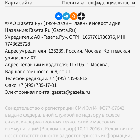
Карта сайта
Политика конфиденциальности
© АО «Газета.Ру» (1999-2026) – Главные новости дня
Название:
Газета.Ru
(Gazeta.Ru)
Учредитель:
АО «Газета.Ру»
, ОГРН 1067761730376, ИНН
7743625728
Адрес учредителя: 125239, Россия, Москва, Коптевская
улица, дом 67
Адрес редакции и издателя:
117105
, г.
Москва
,
Варшавское шоссе, д.9, стр.1
Телефон редакции:
+7 (495) 785-00-12
Факс:
+7 (495) 785-17-01
Электронная почта:
gazeta@gazeta.ru
Свидетельство о регистрации СМИ Эл № ФС77-67642
выдано федеральной службой по надзору в сфере
связи, информационных технологий и массовых
коммуникаций (Роскомнадзор) 10.11.2016 г. Редакция не
несет ответственности за достоверность информации,