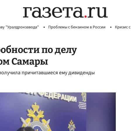
аву "Уралдронзавода"
Проблемы с бензином в России
Кризис с
обности по делу
ром Самары
 получила причитавшиеся ему дивиденды