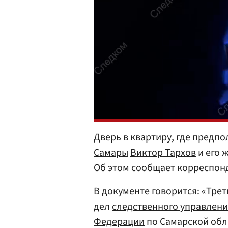
Дверь в квартиру, где предп
Самары
Виктор Тархов
и его 
Об этом сообщает корреспон
В документе говорится: «Тре
дел
следственного управлени
Федерации
по Самарской обл