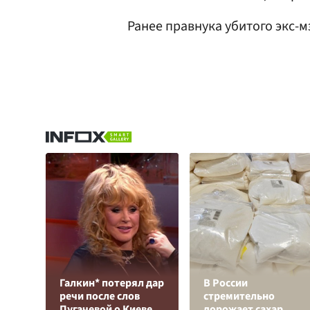
Ранее правнука убитого экс-
Галкин* потерял дар
В России
речи после слов
стремительно
Пугачевой о Киеве
дорожает сахар