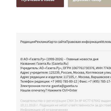
Редакция
Реклама
Карта сайта
Правовая информация
Услов
© АО «Газета.Ру» (1999-2026) – Главные новости дня
Название:
Газета.Ru
(Gazeta.Ru)
Учредитель:
АО «Газета.Ру»
, ОГРН 1067761730376, ИНН 7743
Адрес учредителя: 125239, Россия, Москва, Коптевская улиц
Адрес редакции и издателя:
117105
, г.
Москва
,
Варшавское шо
Телефон редакции:
+7 (495) 785-00-12
| Факс:
+7 (495) 785-17
Электронная почта:
gazeta@gazeta.ru
Нашли опечатку? Нажмите Ctrl+Enter
Свидетельство о регистрации СМИ Эл № ФС77-67642 выда
10.11.2016 г. Редакция не несет ответственности за дос
Информация об ограничениях