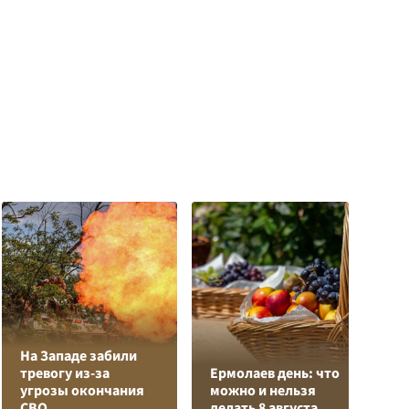
На Западе забили
К
тревогу из-за
Ермолаев день: что
Л
угрозы окончания
можно и нельзя
К
СВО
делать 8 августа
с