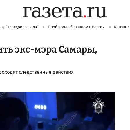
аву "Уралдронзавода"
Проблемы с бензином в России
Кризис с
ить экс-мэра Самары,
проходят следственные действия