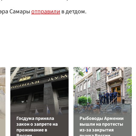
мэра Самары
отправили
в детдом.
Госдума приняла
Рыбоводы Армении
закон о запрете на
вышли на протесты
проживание в
из-за закрытия
России
рынка России