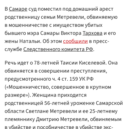
В
Самаре
суд поместил под домашний арест
родственницу семьи Метревели, обвиняемую
в мошенничестве с имуществом убитых
бывшего мэра Самары Виктора
Тархова
и его
жены Натальи. Об этом
сообщили
в пресс-
службе
Следственного комитета РФ
.
Речь идет о 78-летней Таисии Киселевой. Она
обвиняется в совершении преступления,
предусмотренного ч. 4 ст. 159 УК РФ
(«Мошенничество, совершенное в крупном
размере»). Женщина приходится
родственницей 56-летней уроженке Самарской
области Светлане Метревели и ее 25-летнему
племяннику Дмитрию Метревели, обвиняемым
в убийстве и пособничестве в убийстве экс-