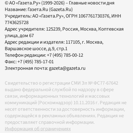
© АО «Газета.Ру» (1999-2026) – Главные новости дня
Название:
Газета.Ru
(Gazeta.Ru)
Учредитель:
АО «Газета.Ру»
, ОГРН 1067761730376, ИНН
7743625728
Адрес учредителя: 125239, Россия, Москва, Коптевская
улица, дом 67
Адрес редакции и издателя:
117105
, г.
Москва
,
Варшавское шоссе, д.9, стр.1
Телефон редакции:
+7 (495) 785-00-12
Факс:
+7 (495) 785-17-01
Электронная почта:
gazeta@gazeta.ru
Свидетельство о регистрации СМИ Эл № ФС77-67642
выдано федеральной службой по надзору в сфере
связи, информационных технологий и массовых
коммуникаций (Роскомнадзор) 10.11.2016 г. Редакция не
несет ответственности за достоверность информации,
содержащейся в рекламных объявлениях. Редакция не
предоставляет справочной информации.
Информация об ограничениях