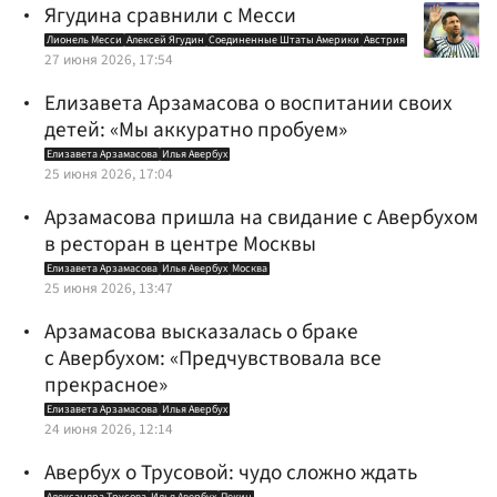
Ягудина сравнили с Месси
Лионель Месси
Алексей Ягудин
Соединенные Штаты Америки
Австрия
27 июня 2026, 17:54
Елизавета Арзамасова о воспитании своих
детей: «Мы аккуратно пробуем»
Елизавета Арзамасова
Илья Авербух
25 июня 2026, 17:04
Арзамасова пришла на свидание с Авербухом
в ресторан в центре Москвы
Елизавета Арзамасова
Илья Авербух
Москва
25 июня 2026, 13:47
Арзамасова высказалась о браке
с Авербухом: «Предчувствовала все
прекрасное»
Елизавета Арзамасова
Илья Авербух
24 июня 2026, 12:14
Авербух о Трусовой: чудо сложно ждать