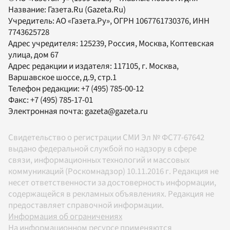
Название:
Газета.Ru
(Gazeta.Ru)
Учредитель:
АО «Газета.Ру»
, ОГРН 1067761730376, ИНН
7743625728
Адрес учредителя: 125239, Россия, Москва, Коптевская
улица, дом 67
Адрес редакции и издателя:
117105
, г.
Москва
,
Варшавское шоссе, д.9, стр.1
Телефон редакции:
+7 (495) 785-00-12
Факс:
+7 (495) 785-17-01
Электронная почта:
gazeta@gazeta.ru
Свидетельство о регистрации СМИ Эл № ФС77-67642
выдано федеральной службой по надзору в сфере
связи, информационных технологий и массовых
коммуникаций (Роскомнадзор) 10.11.2016 г. Редакция не
несет ответственности за достоверность информации,
содержащейся в рекламных объявлениях. Редакция не
предоставляет справочной информации.
Информация об ограничениях
На информационном ресурсе применяются