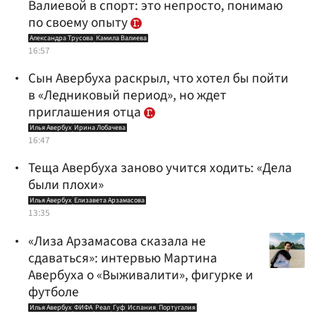
Валиевой в спорт: это непросто, понимаю
по своему опыту
Александра Трусова
Камила Валиева
16:57
Сын Авербуха раскрыл, что хотел бы пойти
в «Ледниковый период», но ждет
приглашения отца
Илья Авербух
Ирина Лобачева
16:47
Теща Авербуха заново учится ходить: «Дела
были плохи»
Илья Авербух
Елизавета Арзамасова
13:35
«Лиза Арзамасова сказала не
сдаваться»: интервью Мартина
Авербуха о «Выживалити», фигурке и
футболе
Илья Авербух
ФИФА
Реал
Гуф
Испания
Португалия