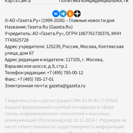
Карта сайта
Политика конфиденциальности
© АО «Газета.Ру» (1999-2026) – Главные новости дня
Название:
Газета.Ru
(Gazeta.Ru)
Учредитель:
АО «Газета.Ру»
, ОГРН 1067761730376, ИНН
7743625728
Адрес учредителя: 125239, Россия, Москва, Коптевская
улица, дом 67
Адрес редакции и издателя:
117105
, г.
Москва
,
Варшавское шоссе, д.9, стр.1
Телефон редакции:
+7 (495) 785-00-12
Факс:
+7 (495) 785-17-01
Электронная почта:
gazeta@gazeta.ru
Свидетельство о регистрации СМИ Эл № ФС77-67642
выдано федеральной службой по надзору в сфере
связи, информационных технологий и массовых
коммуникаций (Роскомнадзор) 10.11.2016 г. Редакция не
несет ответственности за достоверность информации,