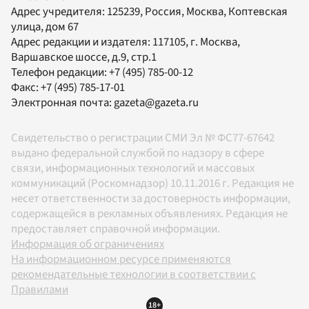
Адрес учредителя: 125239, Россия, Москва, Коптевская
улица, дом 67
Адрес редакции и издателя:
117105
, г.
Москва
,
Варшавское шоссе, д.9, стр.1
Телефон редакции:
+7 (495) 785-00-12
Факс:
+7 (495) 785-17-01
Электронная почта:
gazeta@gazeta.ru
Свидетельство о регистрации СМИ Эл № ФС77-67642
выдано федеральной службой по надзору в сфере
связи, информационных технологий и массовых
коммуникаций (Роскомнадзор) 10.11.2016 г. Редакция не
несет ответственности за достоверность информации,
содержащейся в рекламных объявлениях. Редакция не
предоставляет справочной информации.
Информация об ограничениях
На информационном ресурсе применяются
рекомендательные технологии в соответствии с
Правилами
18+