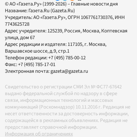
© АО «Газета.Ру» (1999-2026) – Главные новости дня
Название:
Газета.Ru
(Gazeta.Ru)
Учредитель:
АО «Газета.Ру»
, ОГРН 1067761730376, ИНН
7743625728
Адрес учредителя: 125239, Россия, Москва, Коптевская
улица, дом 67
Адрес редакции и издателя:
117105
, г.
Москва
,
Варшавское шоссе, д.9, стр.1
Телефон редакции:
+7 (495) 785-00-12
Факс:
+7 (495) 785-17-01
Электронная почта:
gazeta@gazeta.ru
Свидетельство о регистрации СМИ Эл № ФС77-67642
выдано федеральной службой по надзору в сфере
связи, информационных технологий и массовых
коммуникаций (Роскомнадзор) 10.11.2016 г. Редакция не
несет ответственности за достоверность информации,
содержащейся в рекламных объявлениях. Редакция не
предоставляет справочной информации.
Информация об ограничениях