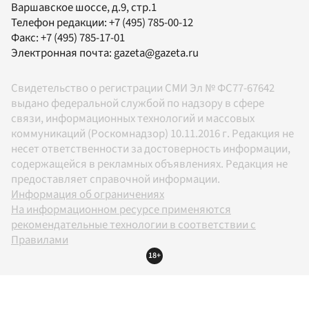
Варшавское шоссе, д.9, стр.1
Телефон редакции:
+7 (495) 785-00-12
Факс:
+7 (495) 785-17-01
Электронная почта:
gazeta@gazeta.ru
Свидетельство о регистрации СМИ Эл № ФС77-67642
выдано федеральной службой по надзору в сфере
связи, информационных технологий и массовых
коммуникаций (Роскомнадзор) 10.11.2016 г. Редакция не
несет ответственности за достоверность информации,
содержащейся в рекламных объявлениях. Редакция не
предоставляет справочной информации.
Информация об ограничениях
На информационном ресурсе применяются
рекомендательные технологии в соответствии с
Правилами
18+