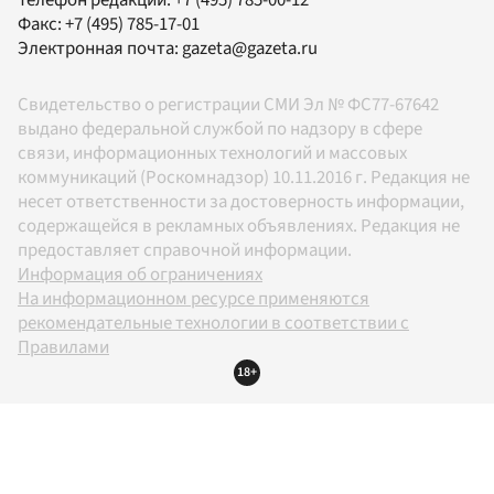
Факс:
+7 (495) 785-17-01
Электронная почта:
gazeta@gazeta.ru
Свидетельство о регистрации СМИ Эл № ФС77-67642
выдано федеральной службой по надзору в сфере
связи, информационных технологий и массовых
коммуникаций (Роскомнадзор) 10.11.2016 г. Редакция не
несет ответственности за достоверность информации,
содержащейся в рекламных объявлениях. Редакция не
предоставляет справочной информации.
Информация об ограничениях
На информационном ресурсе применяются
рекомендательные технологии в соответствии с
Правилами
18+