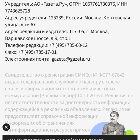
Учредитель:
АО «Газета.Ру»
, ОГРН 1067761730376, ИНН
7743625728
Адрес учредителя: 125239, Россия, Москва, Коптевская
улица, дом 67
Адрес редакции и издателя:
117105
, г.
Москва
,
Варшавское шоссе, д.9, стр.1
Телефон редакции:
+7 (495) 785-00-12
Факс:
+7 (495) 785-17-01
Электронная почта:
gazeta@gazeta.ru
Свидетельство о регистрации СМИ Эл № ФС77-67642
выдано федеральной службой по надзору в сфере
связи, информационных технологий и массовых
коммуникаций (Роскомнадзор) 10.11.2016 г. Редакция не
несет ответственности за достоверность информации,
содержащейся в рекламных объявлениях. Редакция не
предоставляет справочной информации.
Информация об ограничениях
На информационном ресурсе применяются
рекомендательные технологии в соответствии с