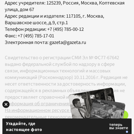
Адрес учредителя: 125239, Россия, Москва, Коптевская
улица, дом 67
Адрес редакции и издателя:
117105
, г.
Москва
,
Варшавское шоссе, д.9, стр.1
Телефон редакции:
+7 (495) 785-00-12
Факс:
+7 (495) 785-17-01
Электронная почта:
gazeta@gazeta.ru
Свидетельство о регистрации СМИ Эл № ФС77-67642
выдано федеральной службой по надзору в сфере
связи, информационных технологий и массовых
коммуникаций (Роскомнадзор) 10.11.2016 г. Редакция не
несет ответственности за достоверность информации,
содержащейся в рекламных объявлениях. Редакция не
предоставляет справочной информации.
Информация об ограничениях
На информационном ресурсе применяются
рекомендательные технологии в соответствии с
Правилами
Угадайте, где
настоящее фото
18+