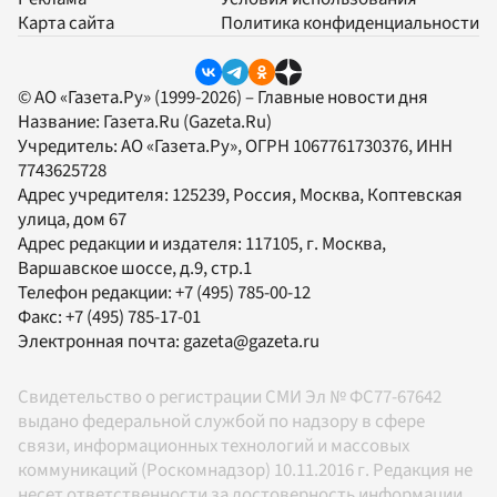
Карта сайта
Политика конфиденциальности
© АО «Газета.Ру» (1999-2026) – Главные новости дня
Название:
Газета.Ru
(Gazeta.Ru)
Учредитель:
АО «Газета.Ру»
, ОГРН 1067761730376, ИНН
7743625728
Адрес учредителя: 125239, Россия, Москва, Коптевская
улица, дом 67
Адрес редакции и издателя:
117105
, г.
Москва
,
Варшавское шоссе, д.9, стр.1
Телефон редакции:
+7 (495) 785-00-12
Факс:
+7 (495) 785-17-01
Электронная почта:
gazeta@gazeta.ru
Свидетельство о регистрации СМИ Эл № ФС77-67642
выдано федеральной службой по надзору в сфере
связи, информационных технологий и массовых
коммуникаций (Роскомнадзор) 10.11.2016 г. Редакция не
несет ответственности за достоверность информации,