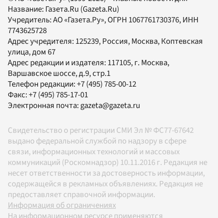
Название:
Газета.Ru
(Gazeta.Ru)
Учредитель:
АО «Газета.Ру»
, ОГРН 1067761730376, ИНН
7743625728
Адрес учредителя: 125239, Россия, Москва, Коптевская
улица, дом 67
Адрес редакции и издателя:
117105
, г.
Москва
,
Варшавское шоссе, д.9, стр.1
Телефон редакции:
+7 (495) 785-00-12
Факс:
+7 (495) 785-17-01
Электронная почта:
gazeta@gazeta.ru
Свидетельство о регистрации СМИ Эл № ФС77-67642
выдано федеральной службой по надзору в сфере
связи, информационных технологий и массовых
коммуникаций (Роскомнадзор) 10.11.2016 г. Редакция не
несет ответственности за достоверность информации,
содержащейся в рекламных объявлениях. Редакция не
предоставляет справочной информации.
Информация об ограничениях
На информационном ресурсе применяются