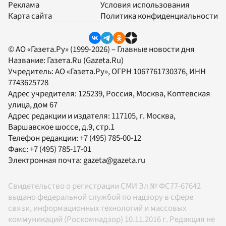
Реклама
Условия использования
Карта сайта
Политика конфиденциальности
© АО «Газета.Ру» (1999-2026) – Главные новости дня
Название:
Газета.Ru
(Gazeta.Ru)
Учредитель:
АО «Газета.Ру»
, ОГРН 1067761730376, ИНН
7743625728
Адрес учредителя: 125239, Россия, Москва, Коптевская
улица, дом 67
Адрес редакции и издателя:
117105
, г.
Москва
,
Варшавское шоссе, д.9, стр.1
Телефон редакции:
+7 (495) 785-00-12
Факс:
+7 (495) 785-17-01
Электронная почта:
gazeta@gazeta.ru
Свидетельство о регистрации СМИ Эл № ФС77-67642
выдано федеральной службой по надзору в сфере
связи, информационных технологий и массовых
коммуникаций (Роскомнадзор) 10.11.2016 г. Редакция не