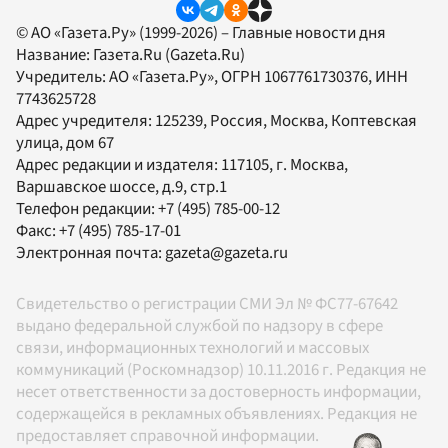
© АО «Газета.Ру» (1999-2026) – Главные новости дня
Название:
Газета.Ru
(Gazeta.Ru)
Учредитель:
АО «Газета.Ру»
, ОГРН 1067761730376, ИНН
7743625728
Адрес учредителя: 125239, Россия, Москва, Коптевская
улица, дом 67
Адрес редакции и издателя:
117105
, г.
Москва
,
Варшавское шоссе, д.9, стр.1
Телефон редакции:
+7 (495) 785-00-12
Факс:
+7 (495) 785-17-01
Электронная почта:
gazeta@gazeta.ru
Свидетельство о регистрации СМИ Эл № ФС77-67642
выдано федеральной службой по надзору в сфере
связи, информационных технологий и массовых
коммуникаций (Роскомнадзор) 10.11.2016 г. Редакция не
несет ответственности за достоверность информации,
содержащейся в рекламных объявлениях. Редакция не
предоставляет справочной информации.