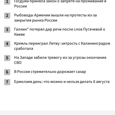
1
Госдума приняла закон о запрете на проживание в
России
2
Рыбоводы Армении вышли на протесты из-за
закрытия рынка России
3
Галкин* потерял дар речи после слов Пугачевой о
Киеве
4
Кремль переиграл Литву: хитрость с Калининградом
сработала
5
На Западе забили тревогу из-за угрозы окончания
СВО
6
В России стремительно дорожает сахар
7
Ермолаев день: что можно и нельзя делать 8 августа