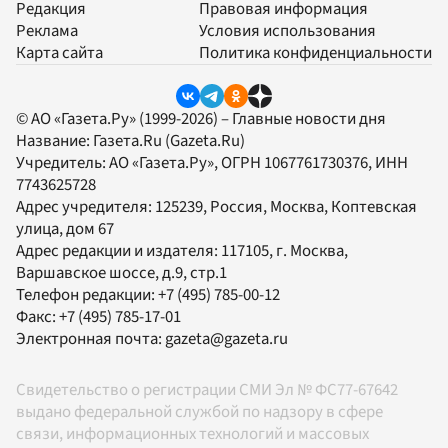
Редакция
Правовая информация
Реклама
Условия использования
Карта сайта
Политика конфиденциальности
© АО «Газета.Ру» (1999-2026) – Главные новости дня
Название:
Газета.Ru
(Gazeta.Ru)
Учредитель:
АО «Газета.Ру»
, ОГРН 1067761730376, ИНН
7743625728
Адрес учредителя: 125239, Россия, Москва, Коптевская
улица, дом 67
Адрес редакции и издателя:
117105
, г.
Москва
,
Варшавское шоссе, д.9, стр.1
Телефон редакции:
+7 (495) 785-00-12
Факс:
+7 (495) 785-17-01
Электронная почта:
gazeta@gazeta.ru
Свидетельство о регистрации СМИ Эл № ФС77-67642
выдано федеральной службой по надзору в сфере
связи, информационных технологий и массовых