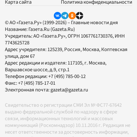
Карта сайта
Политика конфиденциальности
© АО «Газета.Ру» (1999-2026) – Главные новости дня
Название:
Газета.Ru
(Gazeta.Ru)
Учредитель:
АО «Газета.Ру»
, ОГРН 1067761730376, ИНН
7743625728
Адрес учредителя: 125239, Россия, Москва, Коптевская
улица, дом 67
Адрес редакции и издателя:
117105
, г.
Москва
,
Варшавское шоссе, д.9, стр.1
Телефон редакции:
+7 (495) 785-00-12
Факс:
+7 (495) 785-17-01
Электронная почта:
gazeta@gazeta.ru
Свидетельство о регистрации СМИ Эл № ФС77-67642
выдано федеральной службой по надзору в сфере
связи, информационных технологий и массовых
коммуникаций (Роскомнадзор) 10.11.2016 г. Редакция не
несет ответственности за достоверность информации,