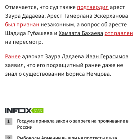
Отмечается, что суд также
подтвердил
арест
Заура Дадаева
. Арест
Тамерлана Эскерханова
был признан
незаконным, а вопрос об аресте
Шадида Губашева и
Хамзата Бахаева
отправлен
на пересмотр.
Ранее
адвокат Заура Дадаева
Иван Герасимов
заявил, что его подзащитный ранее даже не
знал о существовании Бориса Немцова.
1
Госдума приняла закон о запрете на проживание в
России
2
Рыбоводы Армении вышли на протесты из-за