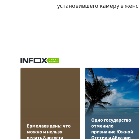
установившего камеру в женс
Одно государство
Ермолаев день: что
отменило
можно и нельзя
признание Южной
делать 8 августа
Осетии и Абхазии