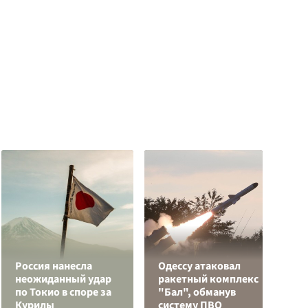
Россия нанесла
Одессу атаковал
неожиданный удар
ракетный комплекс
У
по Токио в споре за
"Бал", обманув
Е
Курилы
систему ПВО
в