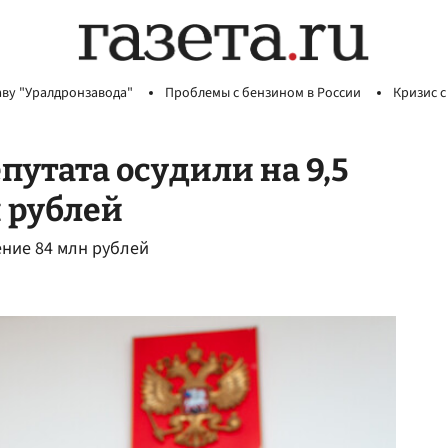
аву "Уралдронзавода"
Проблемы с бензином в России
Кризис с
путата осудили на 9,5
н рублей
ение 84 млн рублей