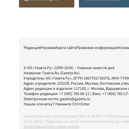
Редакция
Реклама
Карта сайта
Правовая информация
Услов
© АО «Газета.Ру» (1999-2026) – Главные новости дня
Название:
Газета.Ru
(Gazeta.Ru)
Учредитель:
АО «Газета.Ру»
, ОГРН 1067761730376, ИНН 7743
Адрес учредителя: 125239, Россия, Москва, Коптевская улиц
Адрес редакции и издателя:
117105
, г.
Москва
,
Варшавское шо
Телефон редакции:
+7 (495) 785-00-12
| Факс:
+7 (495) 785-17
Электронная почта:
gazeta@gazeta.ru
Нашли опечатку? Нажмите Ctrl+Enter
Свидетельство о регистрации СМИ Эл № ФС77-67642 выда
10.11.2016 г. Редакция не несет ответственности за дос
Информация об ограничениях