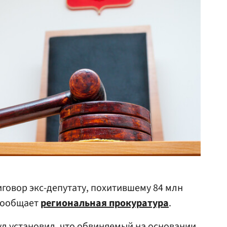
иговор экс-депутату, похитившему 84 млн
 сообщает
региональная прокуратура
.
д установил, что обвиняемый на основании