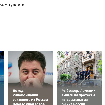
ком туалете.
Доход
Рыбоводы Армении
кинокомпании
вышли на протесты
уехавшего из России
из-за закрытия
Цекало упал вдвое
рынка России