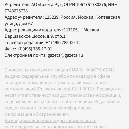
Учредитель:
АО «Газета.Ру»
, ОГРН 1067761730376, ИНН
7743625728
Адрес учредителя: 125239, Россия, Москва, Коптевская
улица, дом 67
Адрес редакции и издателя:
117105
, г.
Москва
,
Варшавское шоссе, д.9, стр.1
Телефон редакции:
+7 (495) 785-00-12
Факс:
+7 (495) 785-17-01
Электронная почта:
gazeta@gazeta.ru
Свидетельство о регистрации СМИ Эл № ФС77-67642
выдано федеральной службой по надзору в сфере
связи, информационных технологий и массовых
коммуникаций (Роскомнадзор) 10.11.2016 г. Редакция не
несет ответственности за достоверность информации,
содержащейся в рекламных объявлениях. Редакция не
предоставляет справочной информации.
Информация об ограничениях
На информационном ресурсе применяются
рекомендательные технологии в соответствии с