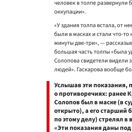
человек в толпе развернули 
оккупации».
«У здания толпа встала, от н
были в масках и стали что-т
минуты две-три», — рассказы
большая часть толпы «была у
Солопова свидетели видели з
людей». Гаскарова вообще бо
Услышав эти показания, 
о противоречиях: ранее 
Солопов был в маске (в с
открыто), а его старший 
по этому делу) стрелял в
«Эти показания даны под