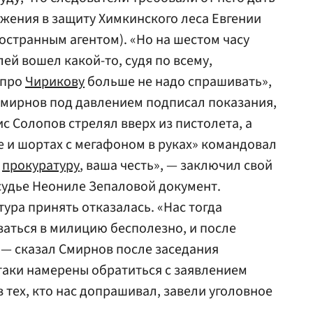
жения в защиту Химкинского леса Евгении
остранным агентом). «Но на шестом часу
ей вошел какой-то, судя по всему,
 про
Чирикову
больше не надо спрашивать»,
 Смирнов под давлением подписал показания,
ис Солопов стрелял вверх из пистолета, а
е и шортах с мегафоном в руках» командовал
в
прокуратуру
, ваша честь», — заключил свой
 судье Неониле Зепаловой документ.
ура принять отказалась. «Нас тогда
ваться в милицию бесполезно, и после
 — сказал Смирнов после заседания
-таки намерены обратиться с заявлением
 тех, кто нас допрашивал, завели уголовное