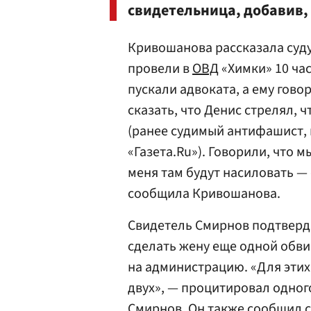
свидетельница, добавив,
Кривошанова рассказала суду,
провели в
ОВД
«Химки» 10 час
пускали адвоката, а ему гово
сказать, что Денис стрелял, 
(ранее судимый антифашист, к
«Газета.Ru»). Говорили, что м
меня там будут насиловать —
сообщила Кривошанова.
Свидетель Смирнов подтверди
сделать жену еще одной обви
на администрацию. «Для этих
двух», — процитировал одног
Смирнов. Он также сообщил су