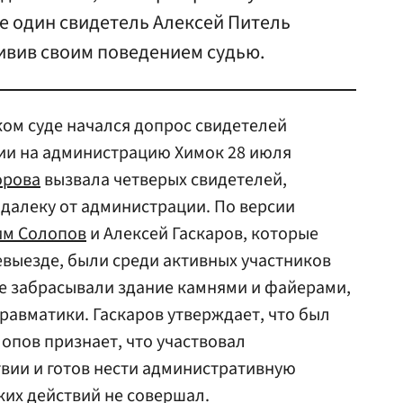
е один свидетель Алексей Питель
дивив своим поведением судью.
ком суде начался допрос свидетелей
нии на администрацию Химок 28 июля
орова
вызвала четверых свидетелей,
одалеку от администрации. По версии
им Солопов
и Алексей Гаскаров, которые
евыезде, были среди активных участников
е забрасывали здание камнями и файерами,
травматики. Гаскаров утверждает, что был
лопов признает, что участвовал
вии и готов нести административную
ких действий не совершал.