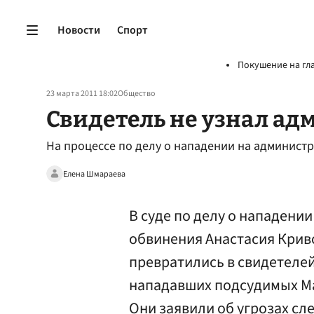
Новости
Спорт
Покушение на гл
23 марта 2011 18:02
Общество
Свидетель не узнал а
На процессе по делу о нападении на админист
Елена Шмараева
В суде по делу о нападени
обвинения Анастасия Крив
превратились в свидетелей
нападавших подсудимых Ма
Они заявили об угрозах сл