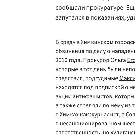
сообщали прокуратуре. Ещ
запутался в показаниях, у
В среду в Химкинском городс
обвинения по делу о нападе
2010 года. Прокурор Ольга
Ег
которые в тот день были неп
следствия, подсудимые
Макс
находятся под подпиской о н
акции антифашистов, которы
а также стреляли по нему из 
в Химках как журналист, а Со
в несанкционированном шест
ответственность, но хулиганс