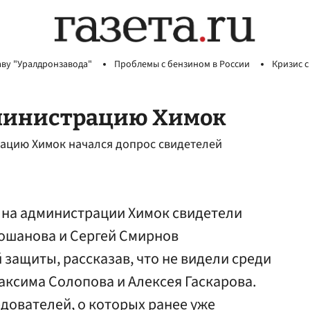
аву "Уралдронзавода"
Проблемы с бензином в России
Кризис с
дминистрацию Химок
рацию Химок начался допрос свидетелей
и на администрации Химок свидетели
ошанова и Сергей Смирнов
 защиты, рассказав, что не видели среди
ксима Солопова и Алексея Гаскарова.
едователей, о которых ранее уже