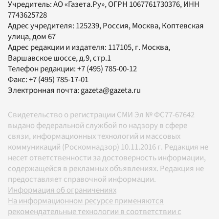
Учредитель:
АО «Газета.Ру»
, ОГРН 1067761730376, ИНН
7743625728
Адрес учредителя: 125239, Россия, Москва, Коптевская
улица, дом 67
Адрес редакции и издателя:
117105
, г.
Москва
,
Варшавское шоссе, д.9, стр.1
Телефон редакции:
+7 (495) 785-00-12
Факс:
+7 (495) 785-17-01
Электронная почта:
gazeta@gazeta.ru
Свидетельство о регистрации СМИ Эл № ФС77-67642
выдано федеральной службой по надзору в сфере
связи, информационных технологий и массовых
коммуникаций (Роскомнадзор) 10.11.2016 г. Редакция не
несет ответственности за достоверность информации,
содержащейся в рекламных объявлениях. Редакция не
предоставляет справочной информации.
Информация об ограничениях
На информационном ресурсе применяются
рекомендательные технологии в соответствии с