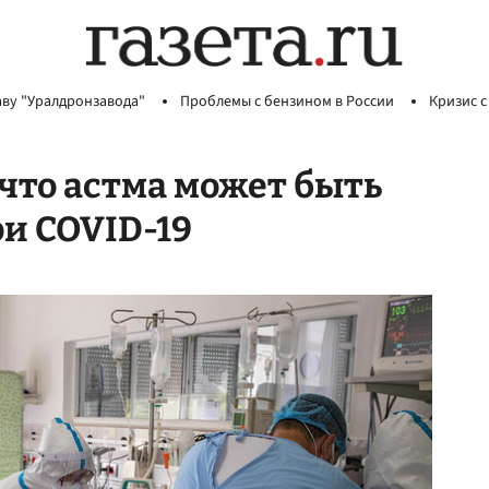
аву "Уралдронзавода"
Проблемы с бензином в России
Кризис с
что астма может быть
и COVID-19