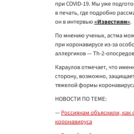
при COVID-19. Мы уже подгот
в печать, где подробно расс
он в интервью
«Известиям»
.
По мнению ученых, астма мо
при коронавирусе из-за особо
аллергиков — Th-2-опосредо
Караулов отмечает, что имен
сторону, возможно, защищает
тяжелой формы коронавируса 
НОВОСТИ ПО ТЕМЕ:
—
Россиянам объяснили, как 
коронавируса