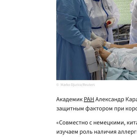
Marko Djurica/Reuters
Академик
РАН
Александр Кара
защитным фактором при коро
«Совместно с немецкими, ки
изучаем роль наличия аллерг