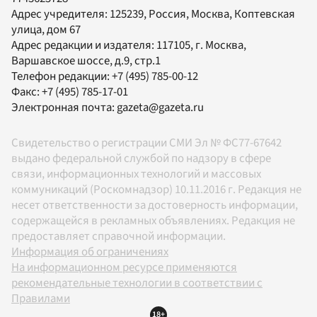
Адрес учредителя: 125239, Россия, Москва, Коптевская
улица, дом 67
Адрес редакции и издателя:
117105
, г.
Москва
,
Варшавское шоссе, д.9, стр.1
Телефон редакции:
+7 (495) 785-00-12
Факс:
+7 (495) 785-17-01
Электронная почта:
gazeta@gazeta.ru
Свидетельство о регистрации СМИ Эл № ФС77-67642
выдано федеральной службой по надзору в сфере
связи, информационных технологий и массовых
коммуникаций (Роскомнадзор) 10.11.2016 г. Редакция не
несет ответственности за достоверность информации,
содержащейся в рекламных объявлениях. Редакция не
предоставляет справочной информации.
Информация об ограничениях
На информационном ресурсе применяются
рекомендательные технологии в соответствии с
Правилами
18+