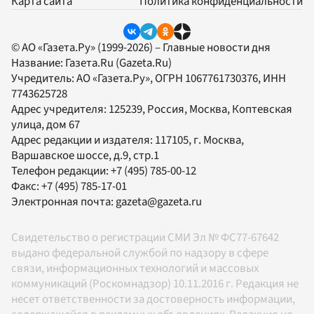
Карта сайта
Политика конфиденциальности
© АО «Газета.Ру» (1999-2026) – Главные новости дня
Название:
Газета.Ru
(Gazeta.Ru)
Учредитель:
АО «Газета.Ру»
, ОГРН 1067761730376, ИНН
7743625728
Адрес учредителя: 125239, Россия, Москва, Коптевская
улица, дом 67
Адрес редакции и издателя:
117105
, г.
Москва
,
Варшавское шоссе, д.9, стр.1
Телефон редакции:
+7 (495) 785-00-12
Факс:
+7 (495) 785-17-01
Электронная почта:
gazeta@gazeta.ru
Свидетельство о регистрации СМИ Эл № ФС77-67642
выдано федеральной службой по надзору в сфере
связи, информационных технологий и массовых
коммуникаций (Роскомнадзор) 10.11.2016 г. Редакция не
несет ответственности за достоверность информации,