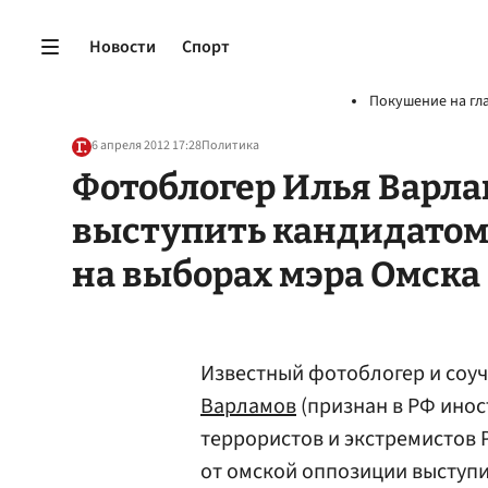
Новости
Спорт
Покушение на гл
6 апреля 2012 17:28
Политика
Фотоблогер Илья Варла
выступить кандидатом
на выборах мэра Омска
Известный фотоблогер и соу
Варламов
(признан в РФ инос
террористов и экстремистов
от омской оппозиции выступи