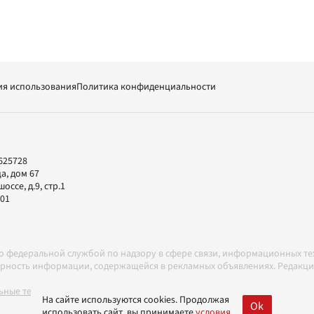
ия использования
Политика конфиденциальности
625728
а, дом 67
ссе, д.9, стр.1
-01
но федеральной службой по надзору в сфере связи, информационных т
товерность информации, содержащейся в рекламных объявлениях. Редак
ные технологии в соответствии с Правилами
На сайте используются cookies. Продолжая
Ok
использовать сайт, вы принимаете
условия