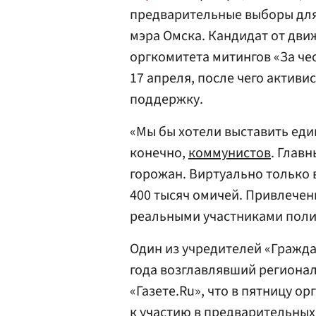
предварительные выборы для
мэра Омска. Кандидат от дви
оргкомитета митингов «За че
17 апреля, после чего активи
поддержку.
«Мы бы хотели выставить еди
конечно,
коммунистов
. Глав
горожан. Виртуально только 
400 тысяч омичей. Привлечен
реальными участниками полит
Один из учредителей «Гражд
года возглавлявший региона
«Газете.Ru», что в пятницу о
к участию в предварительны