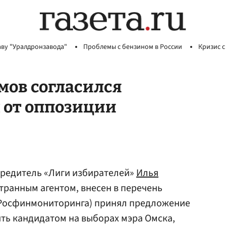
аву "Уралдронзавода"
Проблемы с бензином в России
Кризис с
мов согласился
 от оппозиции
чредитель «Лиги избирателей»
Илья
транным агентом, внесен в перечень
 Росфинмониторинга) принял предложение
ть кандидатом на выборах мэра Омска,