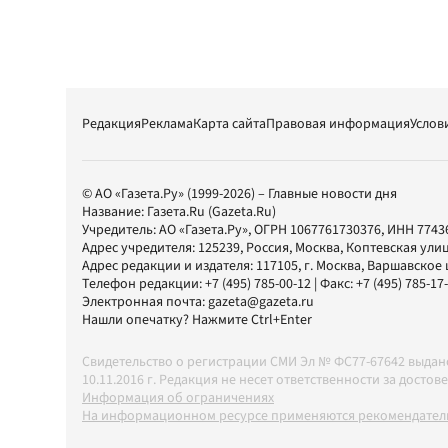
Редакция
Реклама
Карта сайта
Правовая информация
Услов
© АО «Газета.Ру» (1999-2026) – Главные новости дня
Название:
Газета.Ru
(Gazeta.Ru)
Учредитель:
АО «Газета.Ру»
, ОГРН 1067761730376, ИНН 7743
Адрес учредителя: 125239, Россия, Москва, Коптевская улиц
Адрес редакции и издателя:
117105
, г.
Москва
,
Варшавское шо
Телефон редакции:
+7 (495) 785-00-12
| Факс:
+7 (495) 785-17
Электронная почта:
gazeta@gazeta.ru
Нашли опечатку? Нажмите Ctrl+Enter
Свидетельство о регистрации СМИ Эл № ФС77-67642 выда
10.11.2016 г. Редакция не несет ответственности за дос
Информация об ограничениях
На информационном ресурсе применяются рекомендатель