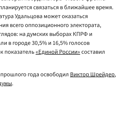
 планируется связаться в ближайшее время.
датура Удальцова может оказаться
ия всего оппозиционного электората,
глядов: на думских выборах КПРФ и
ли в городе 30,5% и 16,5% голосов
ак показатель
«Единой России»
составил
е прошлого года освободил
Виктор Шрейдер
,
думы
.