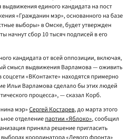
 выдвижения единого кандидата на пост
жения «Гражданин мэр», основанного на базе
стные выборы» в Омске, будет утвержден
сты начнут сбор 10 тысяч подписей в его
ного кандидата от всей оппозиции, включая,
ный смысл выдвижения Варламова — оживить
в соцсети «ВКонтакте» находятся примерно
ие Ильи Варламова сделало бы этих людей
ического процесса», — сказал Корб.
анина мэр»
Сергей Костарев
, до марта этого
льное отделение
партии «Яблоко»
, сообщил
рганизация приняла решение пригласить
х выборах координатора «Левого фронта»