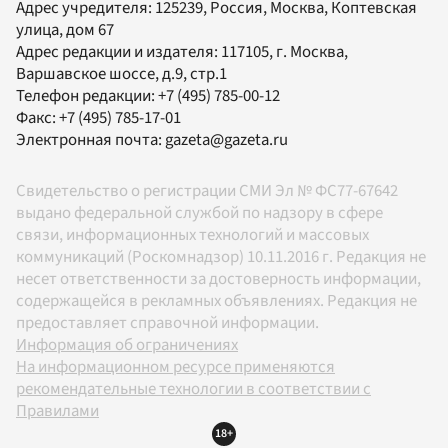
Адрес учредителя: 125239, Россия, Москва, Коптевская
улица, дом 67
Адрес редакции и издателя:
117105
, г.
Москва
,
Варшавское шоссе, д.9, стр.1
Телефон редакции:
+7 (495) 785-00-12
Факс:
+7 (495) 785-17-01
Электронная почта:
gazeta@gazeta.ru
Свидетельство о регистрации СМИ Эл № ФС77-67642
выдано федеральной службой по надзору в сфере
связи, информационных технологий и массовых
коммуникаций (Роскомнадзор) 10.11.2016 г. Редакция не
несет ответственности за достоверность информации,
содержащейся в рекламных объявлениях. Редакция не
предоставляет справочной информации.
Информация об ограничениях
На информационном ресурсе применяются
рекомендательные технологии в соответствии с
Правилами
18+