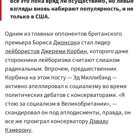
Все это пока вряд ли осуществимо, но левые
взгляды вновь набирают популярность, и не
только в США.
Одним из главных оппонентов британского
премьера Бориса
Джонсон
а стал лидер
лейбористов
Джереми Корбин
, которого даже
сторонники лейборизма считают слишком
радикальным. Впрочем, предшественник
Корбина на этом посту — Эд Миллибэнд —
активно апеллировал к социализму во время
политических дебатов с консерваторами. «Я
стою за социализм в Великобритании», —
скандировал он под аплодисменты, правда, он
все же проиграл консерватору
Дэвиду
Кэмерону
.