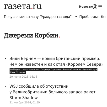
Новости
Авторизоваться
Покушение на главу "Уралдронзавода"
Проблемы с бен
Джереми Корбин
Энди Бернем — новый британский премьер.
Чем он известен и как стал «Королем Севера»
Лейбористская партия
Кир Стармер
Парламент Великобритании
Гордон Браун
Киев
Украина
20 июля 2026, 16:16
WSJ сообщила об отсутствии
у Великобритании большого запаса ракет
Storm Shadow
21 ноября 2024, 01:59