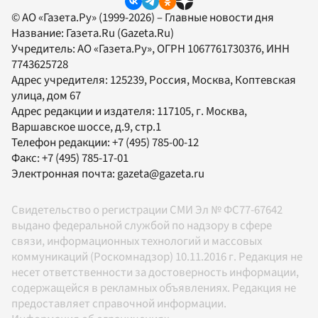
© АО «Газета.Ру» (1999-2026) – Главные новости дня
Название:
Газета.Ru
(Gazeta.Ru)
Учредитель:
АО «Газета.Ру»
, ОГРН 1067761730376, ИНН
7743625728
Адрес учредителя: 125239, Россия, Москва, Коптевская
улица, дом 67
Адрес редакции и издателя:
117105
, г.
Москва
,
Варшавское шоссе, д.9, стр.1
Телефон редакции:
+7 (495) 785-00-12
Факс:
+7 (495) 785-17-01
Электронная почта:
gazeta@gazeta.ru
Свидетельство о регистрации СМИ Эл № ФС77-67642
выдано федеральной службой по надзору в сфере
связи, информационных технологий и массовых
коммуникаций (Роскомнадзор) 10.11.2016 г. Редакция не
несет ответственности за достоверность информации,
содержащейся в рекламных объявлениях. Редакция не
предоставляет справочной информации.