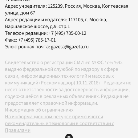
Адрес учредителя: 125239, Россия, Москва, Коптевская
улица, дом 67
Адрес редакции и издателя:
117105
, г.
Москва
,
Варшавское шоссе, д.9, стр.1
Телефон редакции:
+7 (495) 785-00-12
Факс:
+7 (495) 785-17-01
Электронная почта:
gazeta@gazeta.ru
Свидетельство о регистрации СМИ Эл № ФС77-67642
выдано федеральной службой по надзору в сфере
связи, информационных технологий и массовых
коммуникаций (Роскомнадзор) 10.11.2016 г. Редакция не
несет ответственности за достоверность информации,
содержащейся в рекламных объявлениях. Редакция не
предоставляет справочной информации.
Информация об ограничениях
На информационном ресурсе применяются
рекомендательные технологии в соответствии с
Правилами
18+