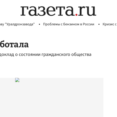
аву "Уралдронзавода"
Проблемы с бензином в России
Кризис с
аботала
доклад о состоянии гражданского общества