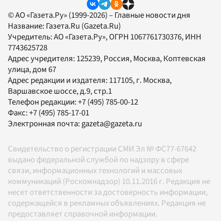
© АО «Газета.Ру» (1999-2026) – Главные новости дня
Название:
Газета.Ru
(Gazeta.Ru)
Учредитель:
АО «Газета.Ру»
, ОГРН 1067761730376, ИНН
7743625728
Адрес учредителя: 125239, Россия, Москва, Коптевская
улица, дом 67
Адрес редакции и издателя:
117105
, г.
Москва
,
Варшавское шоссе, д.9, стр.1
Телефон редакции:
+7 (495) 785-00-12
Факс:
+7 (495) 785-17-01
Электронная почта:
gazeta@gazeta.ru
Свидетельство о регистрации СМИ Эл № ФС77-67642
выдано федеральной службой по надзору в сфере
связи, информационных технологий и массовых
коммуникаций (Роскомнадзор) 10.11.2016 г. Редакция не
несет ответственности за достоверность информации,
содержащейся в рекламных объявлениях. Редакция не
предоставляет справочной информации.