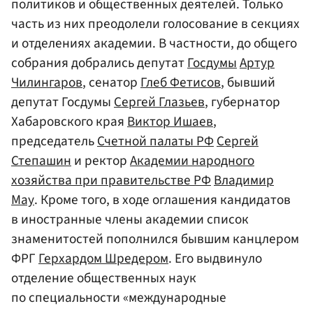
политиков и общественных деятелей. Только
часть из них преодолели голосование в секциях
и отделениях академии. В частности, до общего
собрания добрались депутат
Госдумы
Артур
Чилингаров
, сенатор
Глеб Фетисов
, бывший
депутат Госдумы
Сергей Глазьев
, губернатор
Хабаровского края
Виктор Ишаев
,
председатель
Счетной палаты РФ
Сергей
Степашин
и ректор
Академии народного
хозяйства при правительстве РФ
Владимир
Мау
. Кроме того, в ходе оглашения кандидатов
в иностранные члены академии список
знаменитостей пополнился бывшим канцлером
ФРГ
Герхардом Шредером
. Его выдвинуло
отделение общественных наук
по специальности «международные