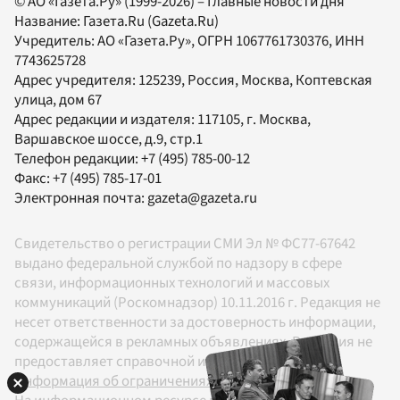
© АО «Газета.Ру» (1999-2026) – Главные новости дня
Название:
Газета.Ru
(Gazeta.Ru)
Учредитель:
АО «Газета.Ру»
, ОГРН 1067761730376, ИНН
7743625728
Адрес учредителя: 125239, Россия, Москва, Коптевская
улица, дом 67
Адрес редакции и издателя:
117105
, г.
Москва
,
Варшавское шоссе, д.9, стр.1
Телефон редакции:
+7 (495) 785-00-12
Факс:
+7 (495) 785-17-01
Электронная почта:
gazeta@gazeta.ru
Свидетельство о регистрации СМИ Эл № ФС77-67642
выдано федеральной службой по надзору в сфере
связи, информационных технологий и массовых
коммуникаций (Роскомнадзор) 10.11.2016 г. Редакция не
несет ответственности за достоверность информации,
содержащейся в рекламных объявлениях. Редакция не
предоставляет справочной информации.
Информация об ограничениях