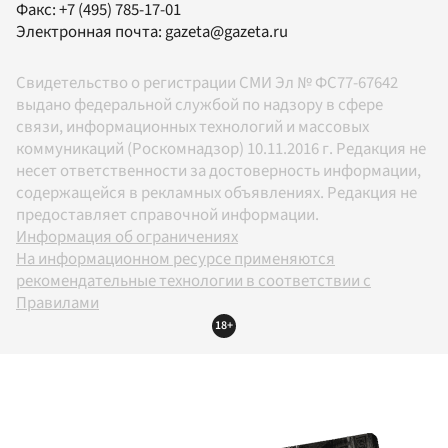
Факс:
+7 (495) 785-17-01
Электронная почта:
gazeta@gazeta.ru
Свидетельство о регистрации СМИ Эл № ФС77-67642
выдано федеральной службой по надзору в сфере
связи, информационных технологий и массовых
коммуникаций (Роскомнадзор) 10.11.2016 г. Редакция не
несет ответственности за достоверность информации,
содержащейся в рекламных объявлениях. Редакция не
предоставляет справочной информации.
Информация об ограничениях
На информационном ресурсе применяются
рекомендательные технологии в соответствии с
Правилами
18+