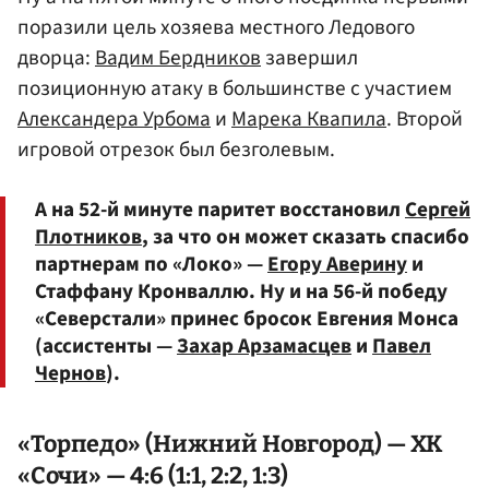
поразили цель хозяева местного Ледового
дворца:
Вадим Бердников
завершил
позиционную атаку в большинстве с участием
Александера Урбома
и
Марека Квапила
. Второй
игровой отрезок был безголевым.
А на 52-й минуте паритет восстановил
Сергей
Плотников
, за что он может сказать спасибо
партнерам по «Локо» —
Егору Аверину
и
Стаффану Кронваллю. Ну и на 56-й победу
«Северстали» принес бросок Евгения Монса
(ассистенты —
Захар Арзамасцев
и
Павел
Чернов
).
«Торпедо» (Нижний Новгород) — ХК
«Сочи» — 4:6 (1:1, 2:2, 1:3)