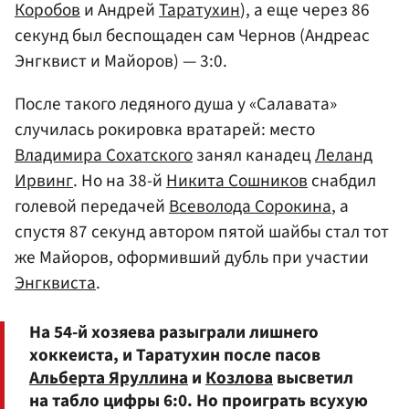
Коробов
и Андрей
Таратухин
), а еще через 86
секунд был беспощаден сам Чернов (Андреас
Энгквист и Майоров) — 3:0.
После такого ледяного душа у «Салавата»
случилась рокировка вратарей: место
Владимира Сохатского
занял канадец
Леланд
Ирвинг
. Но на 38-й
Никита Сошников
снабдил
голевой передачей
Всеволода Сорокина
, а
спустя 87 секунд автором пятой шайбы стал тот
же Майоров, оформивший дубль при участии
Энгквиста
.
На 54-й хозяева разыграли лишнего
хоккеиста, и Таратухин после пасов
Альберта Яруллина
и
Козлова
высветил
на табло цифры 6:0. Но проиграть всухую