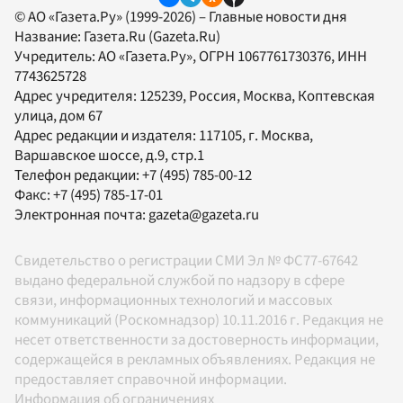
© АО «Газета.Ру» (1999-2026) – Главные новости дня
Название:
Газета.Ru
(Gazeta.Ru)
Учредитель:
АО «Газета.Ру»
, ОГРН 1067761730376, ИНН
7743625728
Адрес учредителя: 125239, Россия, Москва, Коптевская
улица, дом 67
Адрес редакции и издателя:
117105
, г.
Москва
,
Варшавское шоссе, д.9, стр.1
Телефон редакции:
+7 (495) 785-00-12
Факс:
+7 (495) 785-17-01
Электронная почта:
gazeta@gazeta.ru
Свидетельство о регистрации СМИ Эл № ФС77-67642
выдано федеральной службой по надзору в сфере
связи, информационных технологий и массовых
коммуникаций (Роскомнадзор) 10.11.2016 г. Редакция не
несет ответственности за достоверность информации,
содержащейся в рекламных объявлениях. Редакция не
предоставляет справочной информации.
Информация об ограничениях