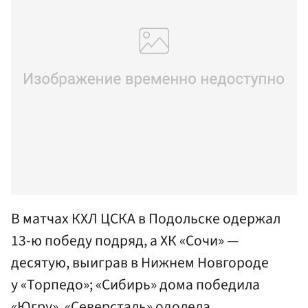
В матчах КХЛ ЦСКА в Подольске одержал
13-ю победу подряд, а ХК «Сочи» —
десятую, выиграв в Нижнем Новгороде
у «Торпедо»; «Сибирь» дома победила
«Югру», «Северсталь» одолела