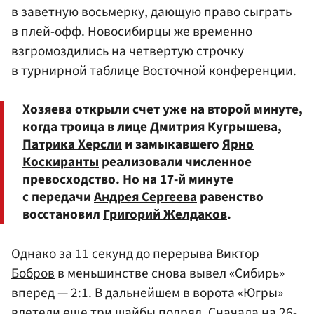
в заветную восьмерку, дающую право сыграть
в плей-офф. Новосибирцы же временно
взгромоздились на четвертую строчку
в турнирной таблице Восточной конференции.
Хозяева открыли счет уже на второй минуте,
когда троица в лице
Дмитрия Кугрышева
,
Патрика Херсли
и замыкавшего
Ярно
Коскиранты
реализовали численное
превосходство. Но на 17-й минуте
с передачи
Андрея Сергеева
равенство
восстановил
Григорий Желдаков
.
Однако за 11 секунд до перерыва
Виктор
Бобров
в меньшинстве снова вывел «Сибирь»
вперед — 2:1. В дальнейшем в ворота «Югры»
влетели еще три шайбы подряд. Сначала на 26-