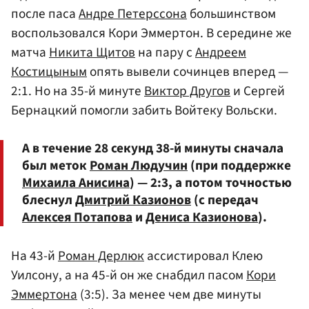
после паса
Андре Петерссона
большинством
воспользовался Кори Эммертон. В середине же
матча
Никита Щитов
на пару с
Андреем
Костицыным
опять вывели сочинцев вперед —
2:1. Но на 35-й минуте
Виктор Другов
и Сергей
Бернацкий помогли забить Войтеку Вольски.
А в течение 28 секунд 38-й минуты сначала
был меток
Роман Людучин
(при поддержке
Михаила Анисина
) — 2:3, а потом точностью
блеснул
Дмитрий Казионов
(с передач
Алексея Потапова
и
Дениса Казионова
).
На 43-й
Роман Дерлюк
ассистировал Клею
Уилсону, а на 45-й он же снабдил пасом
Кори
Эммертона
(3:5). За менее чем две минуты