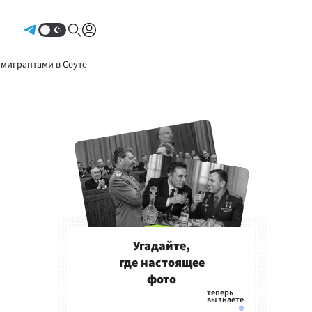
Авторизоваться
 мигрантами в Сеуте
Угадайте,
где настоящее
фото