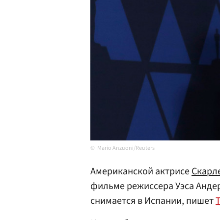
Mario Anzuoni/Reuters
Американской актрисе
Скарл
фильме режиссера Уэса Андер
снимается в Испании, пишет