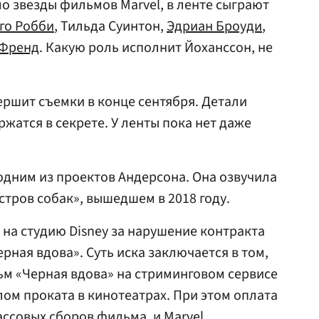
о звезды фильмов Marvel, в ленте сыграют
го Робби
, Тильда Суинтон,
Эдриан Броуди
,
 Френд
. Какую роль исполнит Йоханссон, не
ершит съемки в конце сентября. Детали
жатся в секрете. У ленты пока нет даже
одним из проектов Андерсона. Она озвучила
тров собак», вышедшем в 2018 году.
на студию Disney за нарушение контракта
ная вдова». Суть иска заключается в том,
м «Черная вдова» на стриминговом сервисе
лом проката в кинотеатрах. При этом оплата
ассовых сборов фильма, и Marvel