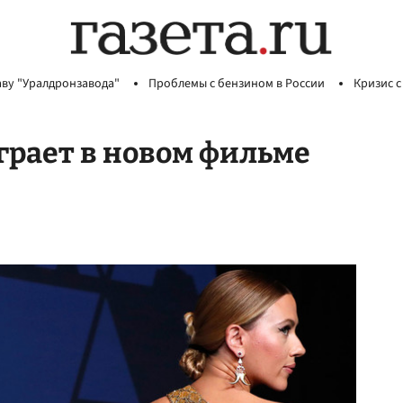
аву "Уралдронзавода"
Проблемы с бензином в России
Кризис с
грает в новом фильме