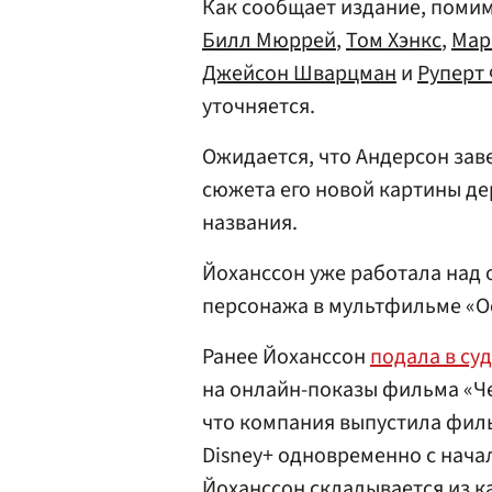
Как сообщает издание, помим
Билл Мюррей
,
Том Хэнкс
,
Мар
Джейсон Шварцман
и
Руперт
уточняется.
Ожидается, что Андерсон зав
сюжета его новой картины дер
названия.
Йоханссон уже работала над 
персонажа в мультфильме «Ос
Ранее Йоханссон
подала в суд
на онлайн-показы фильма «Чер
что компания выпустила филь
Disney+ одновременно с нача
Йоханссон складывается из к