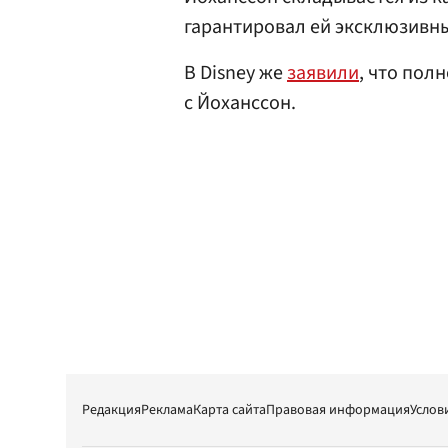
гарантировал ей эксклюзивны
В Disney же
заявили
, что пол
с Йоханссон.
Редакция
Реклама
Карта сайта
Правовая информация
Услов