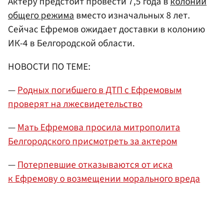
Актеру предстоит провести 7,5 года в
колонии
общего режима
вместо изначальных 8 лет.
Сейчас Ефремов ожидает доставки в колонию
ИК-4 в Белгородской области.
НОВОСТИ ПО ТЕМЕ:
—
Родных погибшего в ДТП с Ефремовым
проверят на лжесвидетельство
—
Мать Ефремова просила митрополита
Белгородского присмотреть за актером
—
Потерпевшие отказываются от иска
к Ефремову о возмещении морального вреда